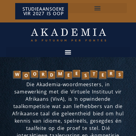
STUDIEAANSOEKE
VIR 2027 IS OOP
NP VAN WYK LOUW-SENTRUM
Die Akademia-woordmeesters, in
samewerking met die Virtuele Instituut vir
Afrikaans (VivA), is ŉ opwindende
taalkompetisie wat aan liefhebbers van die
Afrikaanse taal die geleentheid bied om hul
kennis van idiome, spelreëls, gesegdes én
taalfeite op die proef te stel. Dié
interaktiewe taalervaring en -kompetisie