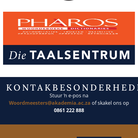
KONTAKBESONDERHED
Stuur ŉ e-pos na
Woordmeester
s@akademia.ac.za
of skakel ons op
0861 222 888