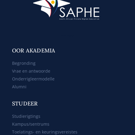
Web Design
OOR AKADEMIA
Begronding
Vrae en antwoorde
Onderrigleermodelle
Alumni
STUDEER
Studierigtings
Kampus/sentrums
Toelatings- en keuringsvereistes