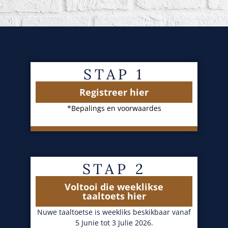
STAP 1
Registreer hier
*Bepalings en voorwaardes
STAP 2
Voltooi die weeklikse
taaltoets hier
Nuwe taaltoetse is weekliks beskikbaar vanaf
5 Junie tot 3 Julie 2026.