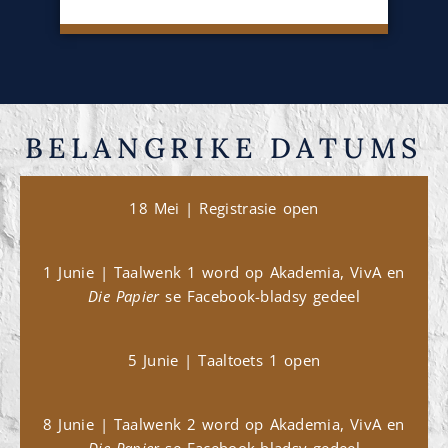
BELANGRIKE DATUMS
18 Mei | Registrasie open
1 Junie | Taalwenk 1 word op Akademia, VivA en
Die Papier
se Facebook-bladsy gedeel
5 Junie | Taaltoets 1 open
8 Junie | Taalwenk 2 word op Akademia, VivA en